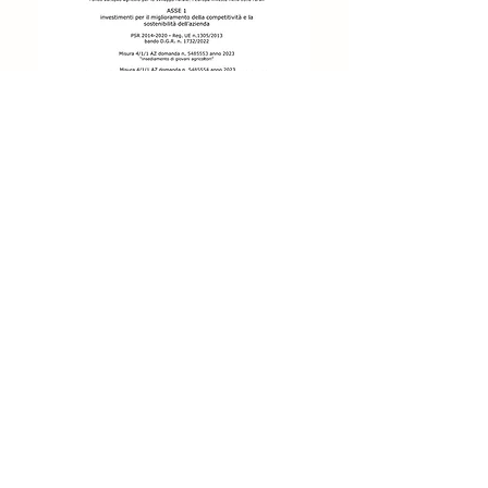
stearato.
Consigli d'uso: 1 tavoletta 2/3 volte al
giorno.
apicolturateramama@gmail.com
3485642835
Apicoltura TeraMama di Volpato Alberto,
Via Rialto 1/A Campolongo Maggiore (VE).
P.IVA
05526020283
©2026 di Apicoltura TeraMama.