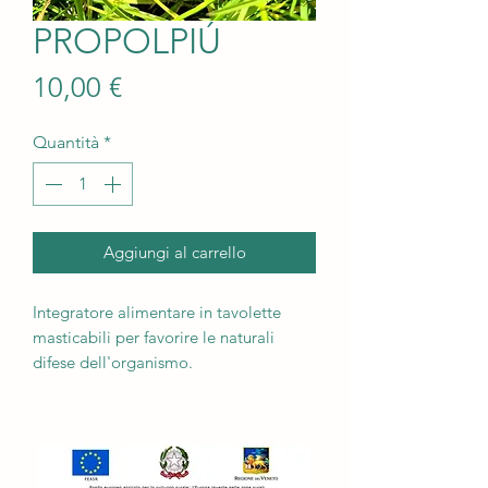
PROPOLPIÚ
Prezzo
10,00 €
Quantità
*
Aggiungi al carrello
Integratore alimentare in tavolette
masticabili per favorire le naturali
difese dell'organismo.
Ingredienti: maltodestrine, zucchero di
canna, agente di carica: cellulosa
microcristallina, Propoli estratto secco,
rosa canina, echinacea, aroma di
arancio, biossido di silicio, magnesio