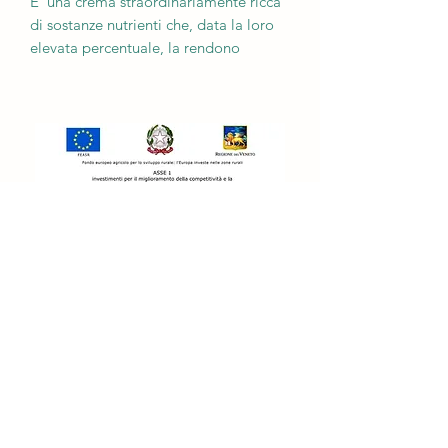
E' una crema straordinariamente ricca
di sostanze nutrienti che, data la loro
elevata percentuale, la rendono
indispensabile a trattare con maggiore
incisività la pelle che si presenta
particolarmente secca e poco elastica.
Usata come trattamento serale, può
essere ripetuta l'applicazione anche al
mattino.
Sostanze funzionali: Burro di Karitè,
olio di Jojoba, olio di Germe di
Grano, vitamina A, vitamina E, Acido
Jaluronico, Glicerina vegetale.
Quantità: 50 ml
apicolturateramama@gmail.com
3485642835
Apicoltura TeraMama di Volpato Alberto,
Via Rialto 1/A Campolongo Maggiore (VE).