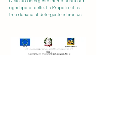
Delicato detergente intimo adatto ad
ogni tipo di pelle. La Propoli e il tea
tree donano al detergente intimo un
alto potere antisettico, antimicotico e
antibatterico.
Quantità: 300 ml
apicolturateramama@gmail.com
3485642835
Apicoltura TeraMama di Volpato Alberto,
Via Rialto 1/A Campolongo Maggiore (VE).