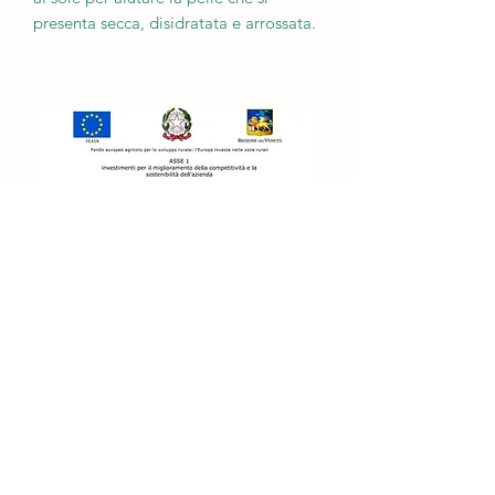
presenta secca, disidratata e arrossata.
Grazie a questa formulazione
particolarmente arricchita di oli
vegetali ed estratti di piante, dona alla
pelle un’immediata freschezza e
tonicità.
Contiene
: Olio di germe di grano,
Burro di Karitè, Miele, estratti di:
Iperico, Camomilla, Liquirizia,
Calendula, Gel di Aloe Vera
Bardadensis, Pantenolo, Mentolo,
Glicerina.
apicolturateramama@gmail.com
3485642835
Peso: 200 ml
Apicoltura TeraMama di Volpato Alberto,
Via Rialto 1/A Campolongo Maggiore (VE).
P.IVA
05526020283