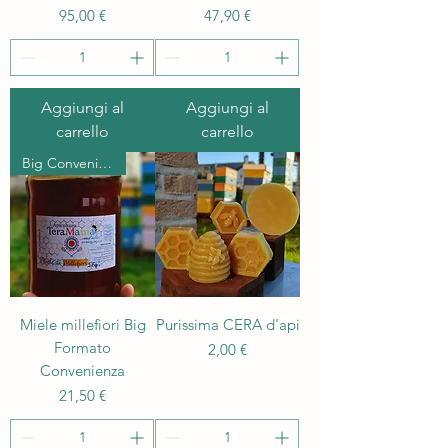
Prezzo
Prezzo
95,00 €
47,90 €
Aggiungi al
Aggiungi al
carrello
carrello
Big Convenienza
Miele millefiori Big
Purissima CERA d'api
Formato
Prezzo
2,00 €
Convenienza
Prezzo
21,50 €