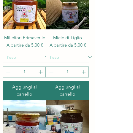
Millefiori Primaverile
Miele di Tiglio
Prezzo scontato
Prezzo scontato
A partire da
5,00 €
A partire da
5,00 €
Aggiungi al
Aggiungi al
carrello
carrello