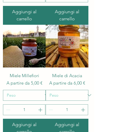
Aggiungi al
Aggiungi al
carrello
carrello
Miele Millefiori
Miele di Acacia
Prezzo scontato
Prezzo scontato
A partire da
5,00 €
A partire da
6,00 €
Aggiungi al
Aggiungi al
carrello
carrello