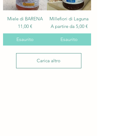
Miele di BARENA
Millefiori di Laguna
Prezzo
Prezzo scontato
11,00 €
A partire da
5,00 €
Esaurito
Esaurito
Carica altro