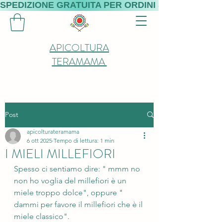
SPEDIZIONE GRATUITA PER ORDINI SUPERIORI A 
APICOLTURA
TERAMAMA
Post
apicolturateramama
6 ott 2025
Tempo di lettura: 1 min
I MIELI MILLEFIORI
Spesso ci sentiamo dire: " mmm no 
non ho voglia del millefiori è un 
miele troppo dolce", oppure " 
dammi per favore il millefiori che è il 
miele classico".